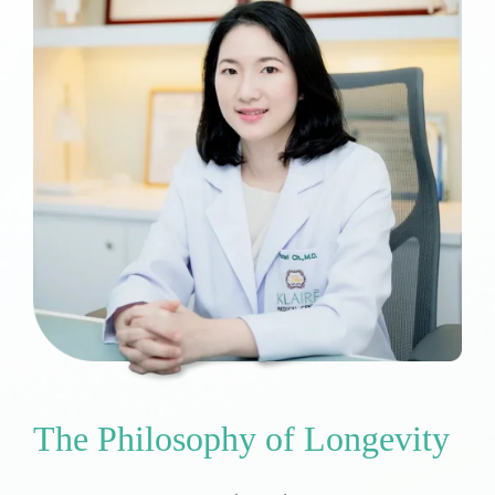
T
h
e
P
h
i
l
o
s
o
p
h
y
o
f
L
o
n
g
e
v
i
t
y