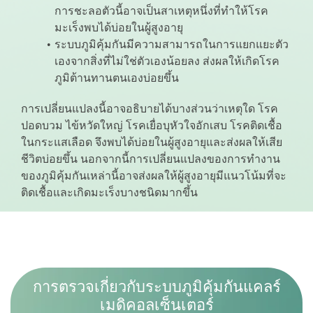
การชะลอตัวนี้อาจเป็นสาเหตุหนึ่งที่ทำให้โรค
มะเร็งพบได้บ่อยในผู้สูงอายุ
ระบบภูมิคุ้มกันมีความสามารถในการแยกแยะตัว
เองจากสิ่งที่ไม่ใช่ตัวเองน้อยลง ส่งผลให้เกิดโรค
ภูมิต้านทานตนเองบ่อยขึ้น
การเปลี่ยนแปลงนี้อาจอธิบายได้บางส่วนว่าเหตุใด โรค
ปอดบวม ไข้หวัดใหญ่ โรคเยื่อบุหัวใจอักเสบ โรคติดเชื้อ
ในกระแสเลือด จึงพบได้บ่อยในผู้สูงอายุและส่งผลให้เสีย
ชีวิตบ่อยขึ้น นอกจากนี้การเปลี่ยนแปลงของการทำงาน
ของภูมิคุ้มกันเหล่านี้อาจส่งผลให้ผู้สูงอายุมีแนวโน้มที่จะ
ติดเชื้อและเกิดมะเร็งบางชนิดมากขึ้น
ก
า
ร
ต
ร
ว
จ
เ
กี่
ย
ว
กั
บ
ร
ะ
บ
บ
ภู
มิ
คุ้
ม
กั
น
แ
ค
ล
ร์
เ
ม
ดิ
ค
อ
ล
เ
ซ็
น
เ
ต
อ
ร์