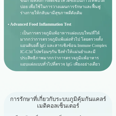
ขึ้นภายหลังการติดเชื้อโควิดซึ่งเป็นภาวะที่พบได้
บ่อย เพื่อใช้ในการวางแผนการรักษาและฟื้นฟู
ร่างกายให้กลับมามีสุขภาพดีดังเดิม
• Advanced Food Inflammation Test
: เป็นการตรวจภูมิแพ้อาหารแฝงแบบใหม่ที่ให้
มากกว่าการตรวจภูมิแพ้แฝงทั่วไป โดยตรวจทั้ง
แอนติบอดี้ IgG และสารเชิงซ้อน Immune Complex
IC-C3d ไปพร้อมๆกัน จึงทำให้แม่นยำและมี
ประสิทธิภาพมากกว่าการตรวจภูมิแพ้อาหาร
แอบแฝงแบบทั่วไปที่ตรวจ IgG เพียงอย่างเดียว
ก
า
ร
รั
ก
ษ
า
ที่
เ
กี่
ย
ว
กั
บ
ร
ะ
บ
บ
ภู
มิ
คุ้
ม
กั
น
แ
ค
ล
ร์
เ
ม
ดิ
ค
อ
ล
เ
ซ็
น
เ
ต
อ
ร์