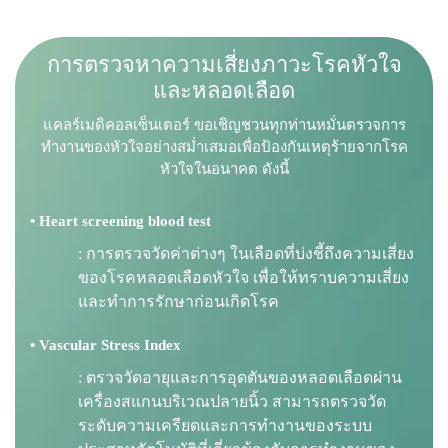
ก
า
ร
ต
ร
ว
จ
ห
า
ค
ว
า
ม
เ
สี่
ย
ง
ภ
า
ว
ะ
โ
ร
ค
หั
ว
ใ
จ
แ
ล
ะ
ห
ล
อ
ด
เ
ลื
อ
ด
แคลร์เมดิคอลเซ็นเตอร์ ขอเชิญชวนทุกท่านหมั่นตรวจการ
ทำงานของหัวใจอย่างสม่ำเสมอเพื่อป้องกันเหตุร้ายจากโรค
หัวใจในอนาคต ดังนี้
• Heart screening blood test
: การตรวจวัดค่าต่างๆ ในเลือดที่บ่งชี้ถึงความเสี่ยง
ของโรคหลอดเลือดหัวใจ เพื่อให้ทราบความเสี่ยง
และทำการรักษาก่อนเกิดโรค
• Vascular Stress Index
: ตรวจวัดอายุและการอุดตันของหลอดเลือดผ่าน
เครื่องสแกนบริเวณปลายนิ้ว สามารถตรวจวัด
ระดับความเครียดและการทำงานของระบบ