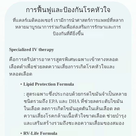
ก
า
ร
ฟื้
น
ฟู
แ
ล
ะ
ป้
อ
ง
กั
น
โ
ร
ค
หั
ว
ใ
จ
ที่แคลร์เมดิคอลเซอร์ เรามีการนำศาสตร์การแพทย์ที่หลาก
หลายมาบูรณาการร่วมกันเพื่อส่งเสริมการรักษาและการ
ป้องกันที่ดียิ่งขึ้น
Specialized IV therapy
คือการดริปสารอาหารสูตรพิเศษเฉพาะเข้าทางหลอด
เลือดดำเพื่อช่วยลดความเสี่ยงการเกิดโรคหัวใจและ
หลอดเลือด
Lipid Protection Formula
: สูตรเฉพาะซึ่งประกอบด้วยกรดไขมันจำเป็นหลาย
ชนิดรวมถึง EPA และ DHA ที่ช่วยลดระดับไขมัน
ในเลือด ลดการเกิดไขมันอุดตันในเส้นเลือด ลด
ความเสี่ยงโรคกล้ามเนื้อหัวใจขาดเลือด ช่วยบำรุง
และเสริมสร้างรวมถึงชะลอความเสื่อมของสมอง
RV-Life Formula